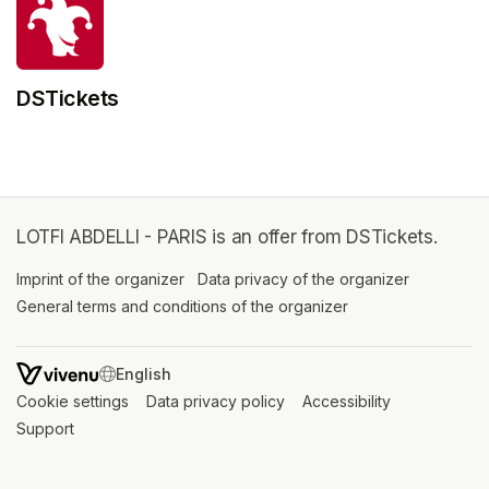
DSTickets
LOTFI ABDELLI - PARIS is an offer from DSTickets.
Imprint of the organizer
(opens in a new tab)
Data privacy of the organizer
(opens in 
General terms and conditions of the organizer
(opens in a new ta
SWITCH LANGUAGE
Cookie settings
(opens in a new tab)
Data privacy policy
(opens in a new tab)
Accessibility
(opens in a n
Support
(opens in a new tab)