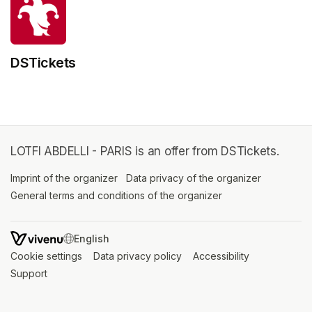
DSTickets
LOTFI ABDELLI - PARIS is an offer from DSTickets.
Imprint of the organizer
(opens in a new tab)
Data privacy of the organizer
(opens in 
General terms and conditions of the organizer
(opens in a new ta
SWITCH LANGUAGE
Cookie settings
(opens in a new tab)
Data privacy policy
(opens in a new tab)
Accessibility
(opens in a n
Support
(opens in a new tab)