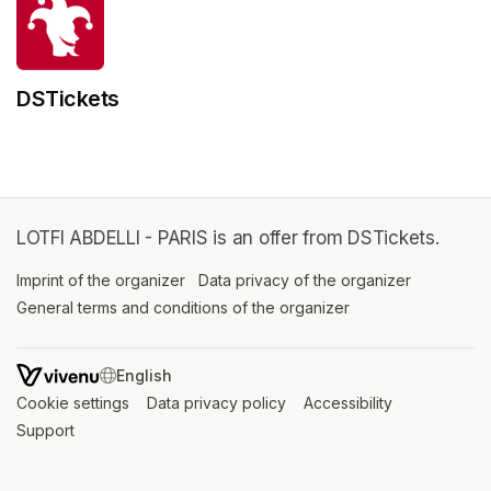
DSTickets
LOTFI ABDELLI - PARIS is an offer from DSTickets.
Imprint of the organizer
(opens in a new tab)
Data privacy of the organizer
(opens in 
General terms and conditions of the organizer
(opens in a new ta
SWITCH LANGUAGE
Cookie settings
(opens in a new tab)
Data privacy policy
(opens in a new tab)
Accessibility
(opens in a n
Support
(opens in a new tab)