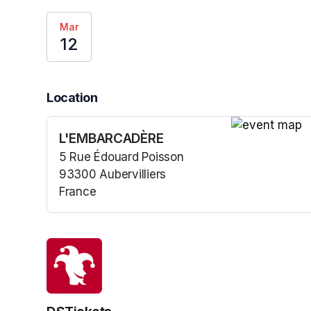
Mar
12
Location
L'EMBARCADÈRE
(opens in a n
5 Rue Édouard Poisson
93300 Aubervilliers
France
(opens in a new tab)