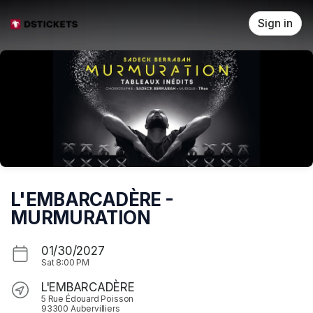
Skip header
Sign in
L'EMBARCADÈRE -
MURMURATION
01/30/2027
Sat
8:00 PM
L'EMBARCADÈRE
5 Rue Édouard Poisson
93300 Aubervilliers