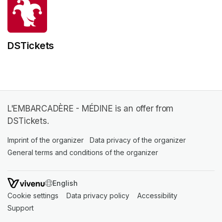
DSTickets
L'EMBARCADÈRE - MÉDINE is an offer from
DSTickets.
Imprint of the organizer
(opens in a new tab)
Data privacy of the organizer
(opens in 
General terms and conditions of the organizer
(opens in a new ta
SWITCH LANGUAGE
Cookie settings
(opens in a new tab)
Data privacy policy
(opens in a new tab)
Accessibility
(opens in a n
Support
(opens in a new tab)