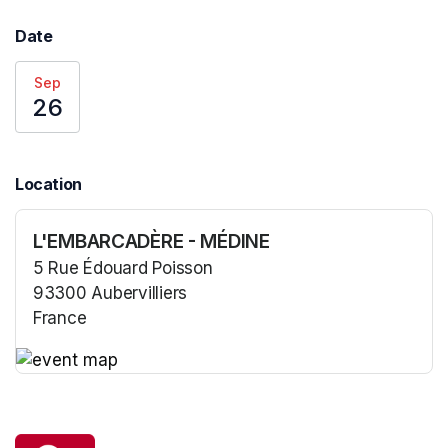
Date
Sep
26
Location
L'EMBARCADÈRE - MÉDINE
5 Rue Édouard Poisson
93300 Aubervilliers
France
(opens in a new tab)
(opens in a new tab)