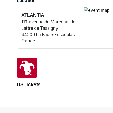
Location
ATLANTIA
(opens in a n
119 avenue du Maréchal de
Lattre de Tassigny
44500 La Baule-Escoublac
France
(opens in a new tab)
DSTickets