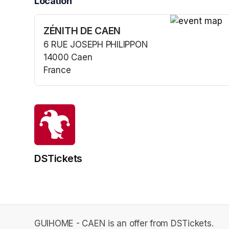
Location
ZÉNITH DE CAEN
(opens in a n
6 RUE JOSEPH PHILIPPON
14000 Caen
France
(opens in a new tab)
DSTickets
GUIHOME - CAEN is an offer from DSTickets.