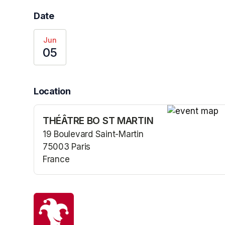
Date
Jun
05
Location
THÉÂTRE BO ST MARTIN
(opens in a n
19 Boulevard Saint-Martin
75003 Paris
France
(opens in a new tab)