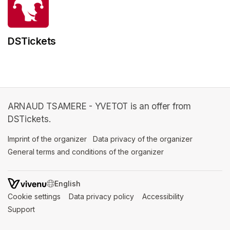
DSTickets
ARNAUD TSAMERE - YVETOT is an offer from
DSTickets.
Imprint of the organizer
(opens in a new tab)
Data privacy of the organizer
(opens in 
General terms and conditions of the organizer
(opens in a new ta
SWITCH LANGUAGE
Cookie settings
(opens in a new tab)
Data privacy policy
(opens in a new tab)
Accessibility
(opens in a n
Support
(opens in a new tab)