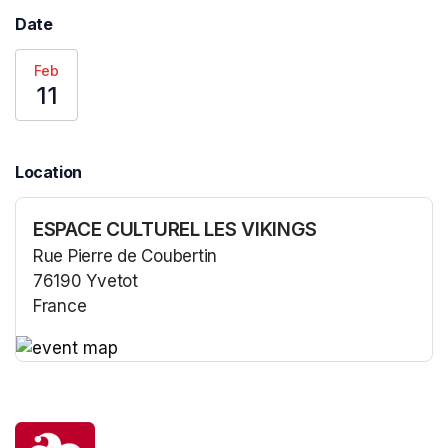
Date
Feb
11
Location
ESPACE CULTUREL LES VIKINGS
Rue Pierre de Coubertin
76190 Yvetot
France
(opens in a new tab)
(opens in a new tab)