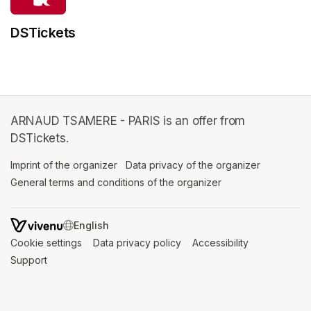
DSTickets
ARNAUD TSAMERE - PARIS is an offer from
DSTickets.
Imprint of the organizer
(opens in a new tab)
Data privacy of the organizer
(opens in 
General terms and conditions of the organizer
(opens in a new ta
SWITCH LANGUAGE
Cookie settings
(opens in a new tab)
Data privacy policy
(opens in a new tab)
Accessibility
(opens in a n
Support
(opens in a new tab)