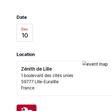
Date
Dec
10
Location
Zénith de Lille
(opens in a n
1 boulevard des cités unies
59777 Lille-Euralille
France
(opens in a new tab)